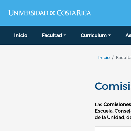
Navegación principal
Inicio
Facultad
Curriculum
As
Inicio
Facult
Comis
Las
Comisiones
Escuela, Consej
de la Unidad, d