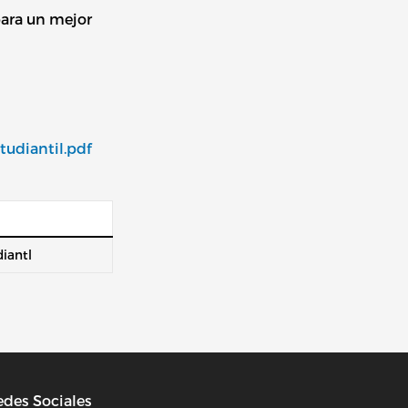
para un mejor
udiantil.pdf
iantl
des Sociales