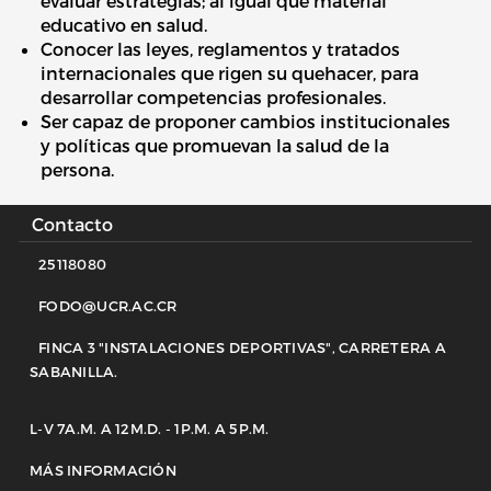
evaluar estrategias; al igual que material
educativo en salud.
Conocer las leyes, reglamentos y tratados
internacionales que rigen su quehacer, para
desarrollar competencias profesionales.
Ser capaz de proponer cambios institucionales
y políticas que promuevan la salud de la
persona.
Contacto
25118080
FODO@UCR.AC.CR
FINCA 3 "INSTALACIONES DEPORTIVAS", CARRETERA A
SABANILLA.
L-V 7A.M. A 12M.D. - 1P.M. A 5P.M.
Enlace a contacto
MÁS INFORMACIÓN